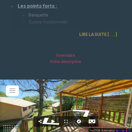
Les points forts :
Banquette
Cuisine fonctionnelle
Table à manger
LIRE LA SUITE
Espace de rangement
1 chambre parentale
Caractéristiques :
Inventaire
Fiche descriptive
Dimensions : 16m²
Terrasse couverte
Couchage : 2 personnes
Chambre parents : Lit de 140*190cm
Equipements :
Cuisine équipée
Cafetière & bouilloire
Micro-ondes
Plaque gaz 4 feux et hotte