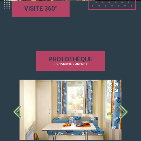
Réfrigérateur/freezer classe A+
VISITE 360°
Télévision avec décodeur TNT SAT
Confort
Isolation renforcée
Chauffage dans le salon, la sdb et la chambre
Combistores occultants et moustiquaires
PHOTOTHÈQUE
1 CHAMBRE CONFORT