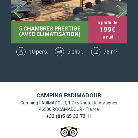
de
à partir de
5 CHAMBRES PRESTIGE
4
199
(AVEC CLIMATISATION)
la nuit
²
10 pers.
5 chbr.
73 m²
CAMPING PADIMADOUR
Camping PADIMADOUR, 1 775 Route De Varagnes
46500
ROCAMADOUR
-
France
+33 (0)5 65 33 72 11